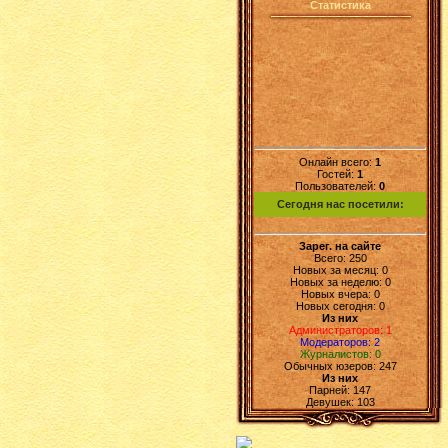
Статистика
Онлайн всего:
1
Гостей:
1
Пользователей:
0
Сегодня нас посетили:
Зарег. на сайте
Всего: 250
Новых за месяц: 0
Новых за неделю: 0
Новых вчера: 0
Новых сегодня: 0
Из них
Администраторов: 1
Модераторов: 2
Журналистов: 0
Обычных юзеров: 247
Из них
Парней: 147
Девушек: 103