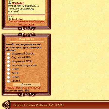
Для добавления необходима
авторизация
Наш опрос
Какой тип соединения вы
используете для выхода в
Internet
Модемный Dial-Up
Спутник+GPRS
Модемный ADSL
Через местную сеть
GPRS
WI-FI
CDMA
Другой
Результаты
|
Архив опросов
Всего ответов:
101
Powered by Roman Parkhomenko™ © 2026