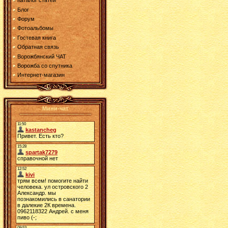
Каталог статей
Блог
Форум
Фотоальбомы
Гостевая книга
Обратная связь
Ворожбянский ЧАТ
Ворожба со спутника
Интернет-магазин
Мини-чат