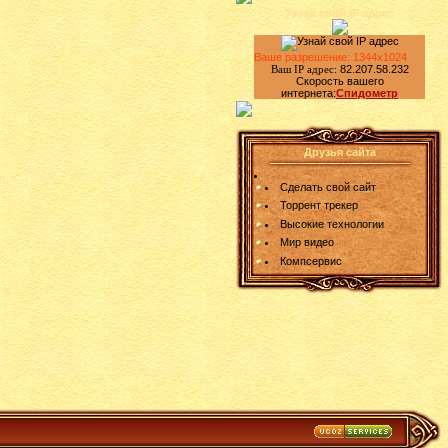
Узнай свой IP адрес
Ваше разрешение: 1344x1024
82.207.58.232
Ваш IP адрес:
Скорость вашего
интернета:
Спидометр
Друзья сайта
Сделать свой сайт
Торрент трекер
Высокие технологии
Мир видео
Компсервис